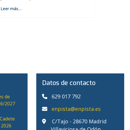
Leer más…
Datos de contacto
629 017 792
es de
26/2027
enpista@enpista.es
Cadete
C/Tajo - 28670 Madrid
 2026
Villaviciosa de Odón