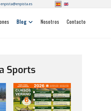
Seleccione su idioma
enpista@enpista.es
ones
Blog
Nosotros
Contacto
a Sports