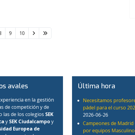
8
9
10
os avales
Última hora
xperiencia en la gestión
Necesitamos profesor
as de competición y de
pádel para el curso 20
 las de los colegios
SEK
2026-06-26
ca
y
SEK Ciudalcampo
y
Campeones de Madrid 
idad Europea de
por equipos Masculino