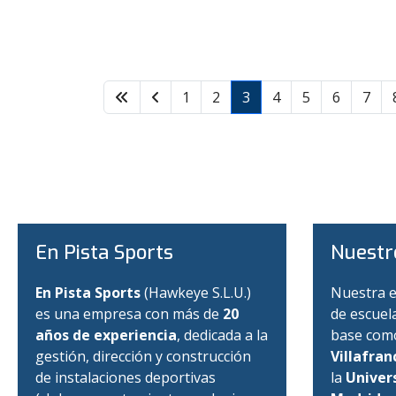
1
2
3
4
5
6
7
En Pista Sports
Nuestr
En Pista Sports
(Hawkeye S.L.U.)
Nuestra e
es una empresa con más de
20
de escuel
años de experiencia
, dedicada a la
base como
gestión, dirección y construcción
Villafran
de instalaciones deportivas
la
Univers