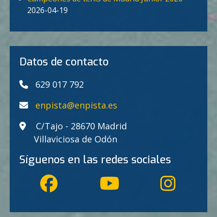
2026-04-19
Datos de contacto
629 017 792
enpista@enpista.es
C/Tajo - 28670 Madrid
Villaviciosa de Odón
Síguenos en las redes sociales
fab
fab
fa-
fa-
fab
facebook
instagram
fa-