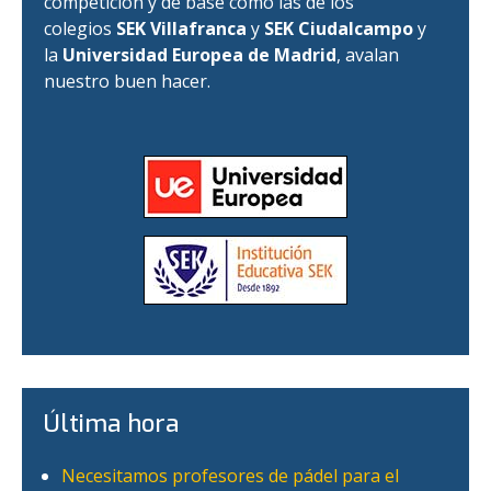
competición y de base como las de los
colegios
SEK Villafranca
y
SEK Ciudalcampo
y
la
Universidad Europea de Madrid
, avalan
nuestro buen hacer.
Última hora
Necesitamos profesores de pádel para el