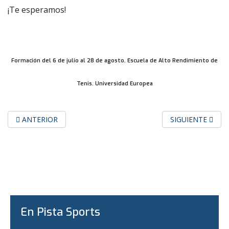
¡Te esperamos!
Formación del 6 de julio al 28 de agosto. Escuela de Alto Rendimiento de
Tenis. Universidad Europea
ARTÍCULO ANTERIOR: FELICES FIESTAS Y FELIZ 2021
ARTÍCULO SIGUI
ANTERIOR
SIGUIENTE
En Pista Sports