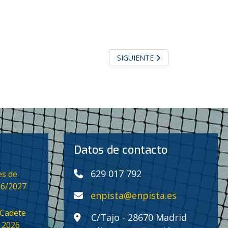
ARTÍCULO SIGUIENTE: ABIERTO
SIGUIENTE
Datos de contacto
629 017 792
es de
26/2027
enpista@enpista.es
Cadete
C/Tajo - 28670 Madrid
 2026