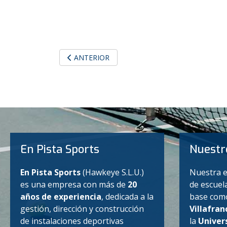
ARTÍCULO ANTERIOR: BECAS DE FORMACIÓN 2
ANTERIOR
En Pista Sports
Nuestr
En Pista Sports
(Hawkeye S.L.U.)
Nuestra e
es una empresa con más de
20
de escuel
años de experiencia
, dedicada a la
base como
gestión, dirección y construcción
Villafran
de instalaciones deportivas
la
Univers