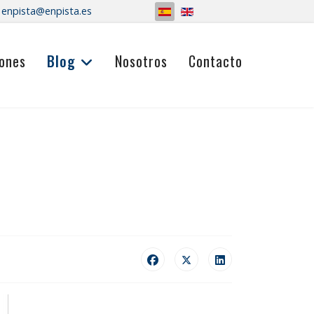
Seleccione su idioma
enpista@enpista.es
ones
Blog
Nosotros
Contacto