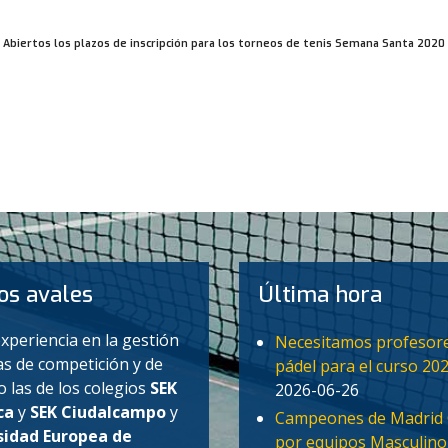
Abiertos los plazos de inscripción para los torneos de tenis Semana Santa 2020
020-2021 - ESCUELA DE ALTO RENDIMIENTO DE TENIS
os avales
Última hora
xperiencia en la gestión
Necesitamos profesor
as de competición y de
pádel para el curso 20
 las de los colegios
SEK
2026-06-26
ca
y
SEK Ciudalcampo
y
Campeones de Madrid 
idad Europea de
por equipos Masculino