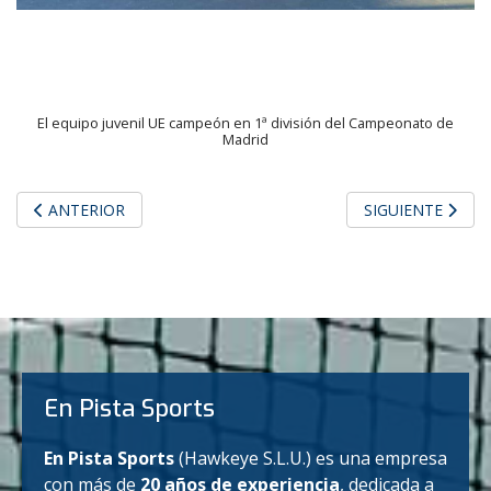
El equipo juvenil UE campeón en 1ª división del Campeonato de
Madrid
ARTÍCULO ANTERIOR: EL EQUIPO ALEVÍN FEMENINO CAMPEÓ
ARTÍCULO SIGUI
ANTERIOR
SIGUIENTE
En Pista Sports
En Pista Sports
(Hawkeye S.L.U.) es una empresa
con más de
20 años de experiencia
, dedicada a